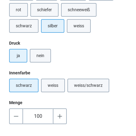
rot
schiefer
schneeweiß
schwarz
silber
weiss
(Diese Option ist zurzeit nicht verfü
auswählen
Druck
ja
nein
auswählen
Innenfarbe
schwarz
weiss
weiss/schwarz
(Diese Option ist zurzeit nicht verfügbar.)
(Diese Option ist zurzeit nicht
Menge