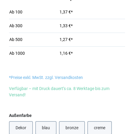
Ab
100
1,37 €*
Ab
300
1,33 €*
Ab
500
1,27 €*
Ab
1000
1,16 €*
*Preise exkl. MwSt. zzgl. Versandkosten
Verfügbar – mit Druck dauert’s ca. 8 Werktage bis zum
Versand!
auswählen
Außenfarbe
Dekor
blau
bronze
creme
(Diese Option ist zurzeit nicht verfügbar.)
(Diese Option ist zurzeit nicht verfügbar
(Diese Option ist zurz