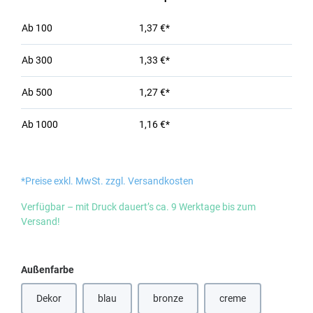
Ab
100
1,37 €*
Ab
300
1,33 €*
Ab
500
1,27 €*
Ab
1000
1,16 €*
*Preise exkl. MwSt. zzgl. Versandkosten
Verfügbar – mit Druck dauert’s ca. 9 Werktage bis zum
Versand!
auswählen
Außenfarbe
Dekor
blau
bronze
creme
(Diese Option ist zurzeit nicht verfügbar.)
(Diese Option ist zurzeit nicht verfügbar