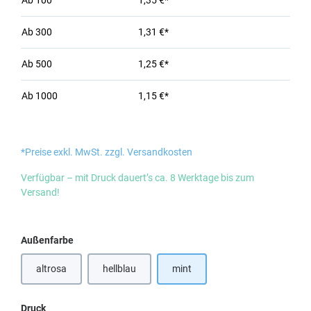
Ab
100
1,35 €*
Ab
300
1,31 €*
Ab
500
1,25 €*
Ab
1000
1,15 €*
*Preise exkl. MwSt. zzgl. Versandkosten
Verfügbar – mit Druck dauert’s ca. 8 Werktage bis zum
Versand!
auswählen
Außenfarbe
altrosa
hellblau
mint
(Diese Option ist zurzeit nicht verfügbar.)
auswählen
Druck