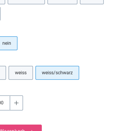
Option ist zurzeit nicht verfügbar.)
hlen
nein
uswählen
weiss
weiss/schwarz
e Option ist zurzeit nicht verfügbar.)