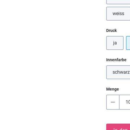
weiss
(Diese 
auswä
Druck
ja
a
Innenfarbe
schwarz
(Dies
Menge