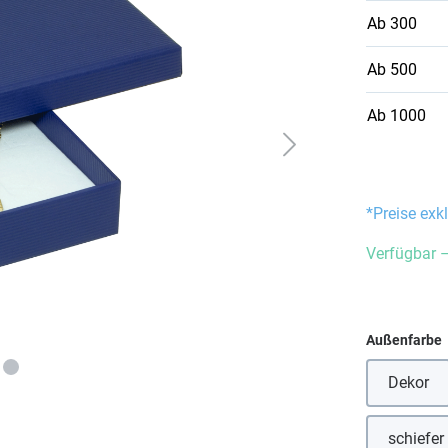
Ab
300
Ab
500
Ab
1000
*Preise exk
Verfügbar –
Außenfarbe
Dekor
(Diese
schiefer
(Dies