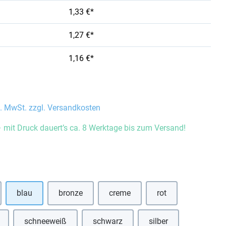
1,33 €*
1,27 €*
1,16 €*
l. MwSt. zzgl. Versandkosten
 mit Druck dauert’s ca. 8 Werktage bis zum Versand!
auswählen
blau
bronze
creme
rot
 Option ist zurzeit nicht verfügbar.)
(Diese Option ist zurzeit nicht verf
(Diese Option ist zurz
schneeweiß
schwarz
silber
e Option ist zurzeit nicht verfügbar.)
(Diese Option ist zurzeit nicht verfügbar.)
(Diese Option ist zurzeit nicht verfügba
(Diese Option ist zurze