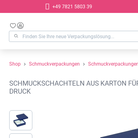
+49 7821 5803 39
springen
Zur Hauptnavigation springen
Shop
Schmuckverpackungen
Schmuckverpackungen
SCHMUCKSCHACHTELN AUS KARTON FÜR K
DRUCK
Bildergalerie überspringen