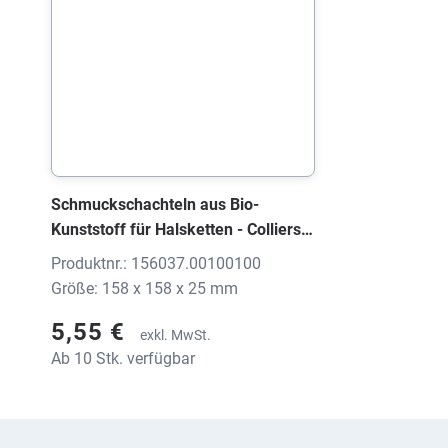
Schmuckschachteln aus Bio-
Kunststoff für Halsketten - Colliers,
1560 EARTH schwarz, 158x158x25
Produktnr.: 156037.00100100
mm, ohne Druck
Größe: 158 x 158 x 25 mm
5,55 €
exkl. MwSt.
Ab 10 Stk. verfügbar