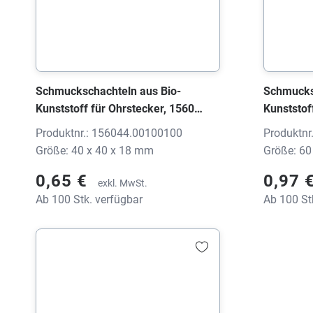
Schmuckschachteln aus Bio-
Schmucks
Kunststoff für Ohrstecker, 1560
Kunststof
EARTH schwarz, 40x40x18 mm,
Ohrringe
Produktnr.: 156044.00100100
Produktnr
ohne Druck
60x60x22
Größe: 40 x 40 x 18 mm
Größe: 60
0,65 €
0,97 
exkl. MwSt.
Ab 100 Stk. verfügbar
Ab 100 St