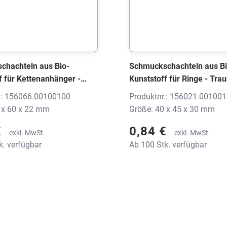
chachteln aus Bio-
Schmuckschachteln aus Bi
f für Kettenanhänger -
Kunststoff für Ringe - Trau
, 1560 EARTH schwarz,
Ohrstecker, 1560 EARTH s
.: 156066.00100100
Produktnr.: 156021.00100
 mm, ohne Druck
40x45x30 mm, ohne Druck
 x 60 x 22 mm
Größe: 40 x 45 x 30 mm
€
0,84 €
exkl. MwSt.
exkl. MwSt.
k. verfügbar
Ab 100 Stk. verfügbar