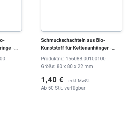
o-
Schmuckschachteln aus Bio-
ringe -
Kunststoff für Kettenanhänger -
chwarz,
Ohrringe - Set, 1560 EARTH
100
Produktnr.: 156088.00100100
schwarz, 80x80x22 mm, ohne Druck
Größe: 80 x 80 x 22 mm
1,40 €
exkl. MwSt.
Ab 50 Stk. verfügbar