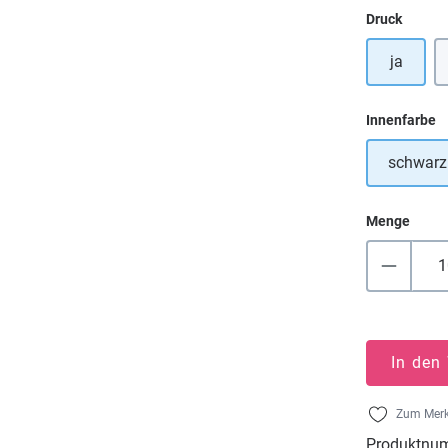
auswä
Druck
ja
a
Innenfarbe
schwarz
Menge
In den
Zum Merk
Produktnu