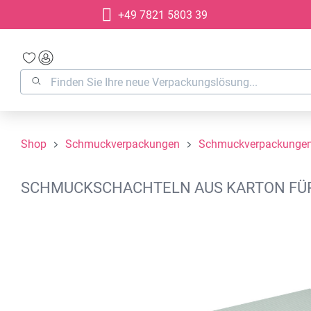
+49 7821 5803 39
springen
Zur Hauptnavigation springen
Shop
Schmuckverpackungen
Schmuckverpackungen
SCHMUCKSCHACHTELN AUS KARTON FÜR K
Bildergalerie überspringen