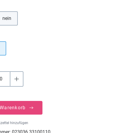
hlen
nein
uswählen
 Warenkorb
zettel hinzufügen
mmer:
023036.33100110