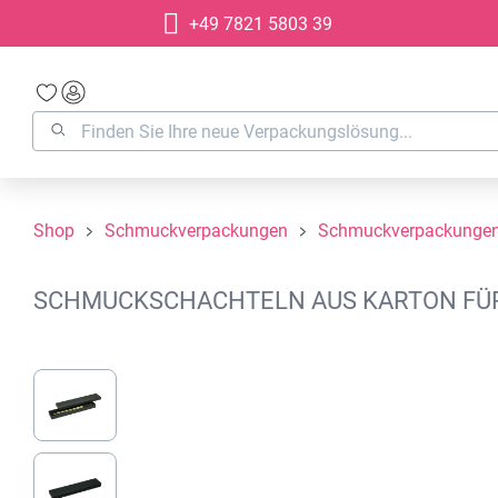
+49 7821 5803 39
springen
Zur Hauptnavigation springen
Shop
Schmuckverpackungen
Schmuckverpackungen
SCHMUCKSCHACHTELN AUS KARTON FÜR A
Bildergalerie überspringen