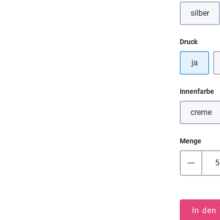
silber
auswä
Druck
ja
a
Innenfarbe
creme
(Diese
Menge
In den