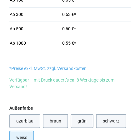
Ab
100
0,65 €*
Ab
300
0,63 €*
Ab
500
0,60 €*
Ab
1000
0,55 €*
*Preise exkl. MwSt. zzgl. Versandkosten
Verfügbar – mit Druck dauert’s ca. 8 Werktage bis zum
Versand!
auswählen
Außenfarbe
azurblau
braun
grün
schwarz
(Diese Option ist zurzeit nicht verfügbar.)
(Diese Option ist 
weiss