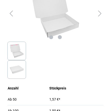
Anzahl
Stückpreis
Ab
50
1,57 €*
Ab
100
1,50 €*