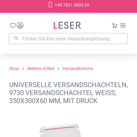
+49 7821 5803 39
alt springen
Shop
Weitere Artikel
Versandkartons
UNIVERSELLE VERSANDSCHACHTELN,
9730 VERSANDSCHACHTEL WEISS,
350X300X60 MM, MIT DRUCK
Bildergalerie überspringen