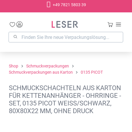
+49 7821 5803 39
alt springen
Shop
Schmuckverpackungen
Schmuckverpackungen aus Karton
0135 PICOT
SCHMUCKSCHACHTELN AUS KARTON
FÜR KETTENANHÄNGER - OHRRINGE -
SET, 0135 PICOT WEISS/SCHWARZ,
80X80X22 MM, OHNE DRUCK
Bildergalerie überspringen