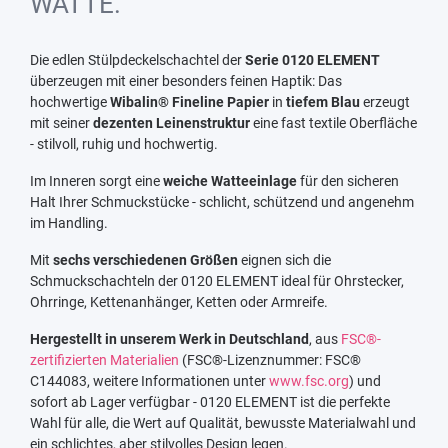
WATTE.
Die edlen Stülpdeckelschachtel der
Serie 0120 ELEMENT
überzeugen mit einer besonders feinen Haptik: Das
hochwertige
Wibalin® Fineline Papier
in
tiefem Blau
erzeugt
mit seiner
dezenten Leinenstruktur
eine fast textile Oberfläche
- stilvoll, ruhig und hochwertig.
Im Inneren sorgt eine
weiche Watteeinlage
für den sicheren
Halt Ihrer Schmuckstücke - schlicht, schützend und angenehm
im Handling.
Mit
sechs verschiedenen Größen
eignen sich die
Schmuckschachteln der 0120 ELEMENT ideal für Ohrstecker,
Ohrringe, Kettenanhänger, Ketten oder Armreife.
Hergestellt in unserem Werk in Deutschland
, aus
FSC®-
zertifizierten Materialien
(FSC®-Lizenznummer: FSC®
C144083, weitere Informationen unter
www.fsc.org
) und
sofort ab Lager verfügbar - 0120 ELEMENT ist die perfekte
Wahl für alle, die Wert auf Qualität, bewusste Materialwahl und
ein schlichtes, aber stilvolles Design legen.