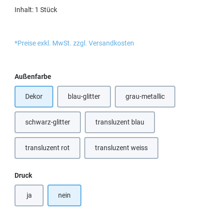
Inhalt:
1 Stück
*Preise exkl. MwSt. zzgl. Versandkosten
auswählen
Außenfarbe
Dekor
blau-glitter
grau-metallic
(Diese Option ist zurzeit nicht verfügbar.)
schwarz-glitter
transluzent blau
(Diese Option ist zurzeit nicht verfügb
transluzent rot
transluzent weiss
(Diese Option ist zurzeit nicht verfügbar.)
(Diese Option ist zurzeit nicht verfügb
auswählen
Druck
ja
nein