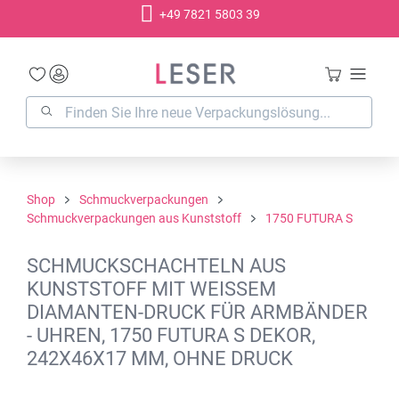
+49 7821 5803 39
alt springen
Shop
Schmuckverpackungen
Schmuckverpackungen aus Kunststoff
1750 FUTURA S
SCHMUCKSCHACHTELN AUS
KUNSTSTOFF MIT WEISSEM D
IAMANTEN-DRUCK FÜR ARMBÄNDER -
UHREN, 1750 FUTURA S DEKOR, 2
42X46X17 MM, OHNE DRUCK