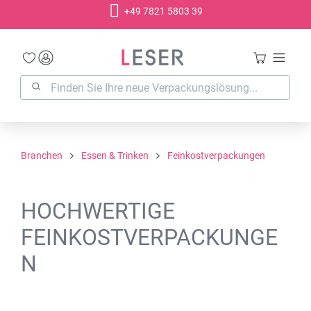
+49 7821 5803 39
alt springen
Branchen
Essen & Trinken
Feinkostverpackungen
HOCHWERTIGE
FEINKOSTVERPACKUNGE
N