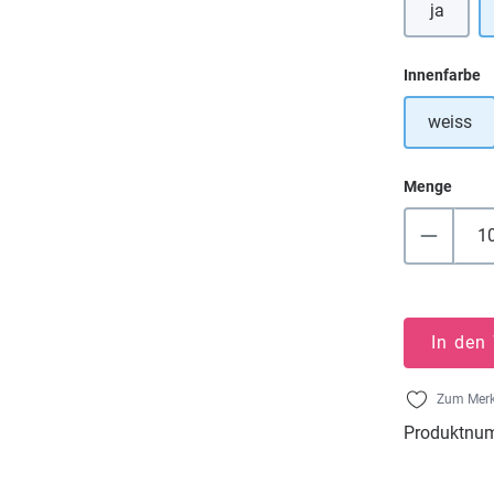
ja
a
Innenfarbe
weiss
Menge
In den
Zum Merk
Produktnu