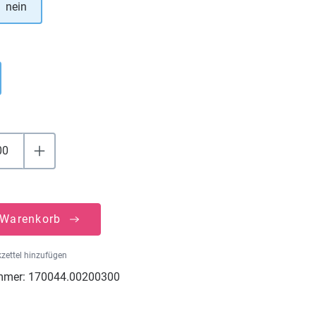
nein
uswählen
 Warenkorb
zettel hinzufügen
mmer:
170044.00200300