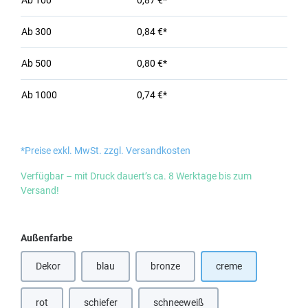
Ab
100
0,87 €*
Ab
300
0,84 €*
Ab
500
0,80 €*
Ab
1000
0,74 €*
*Preise exkl. MwSt. zzgl. Versandkosten
Verfügbar – mit Druck dauert’s ca. 8 Werktage bis zum
Versand!
auswählen
Außenfarbe
Dekor
blau
bronze
creme
(Diese Option ist zurzeit nicht verfügbar.)
(Diese Option ist zurzeit nicht verfügbar
rot
schiefer
schneeweiß