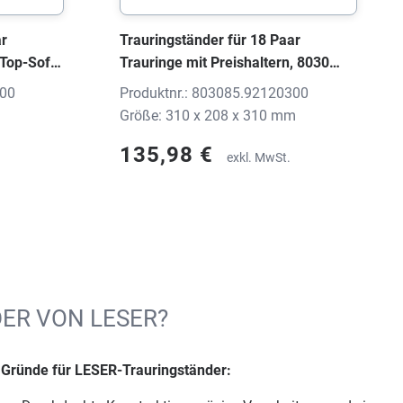
ar
Trauringständer für 18 Paar
Top-Soft
Trauringe mit Preishaltern, 8030
hne Druck
WEDDING Holz schwarz,
100
Produktnr.: 803085.92120300
310x208x310 mm, ohne Druck
Größe: 310 x 208 x 310 mm
135,98 €
exkl. MwSt.
ER VON LESER?
 Gründe für LESER-Trauringständer: