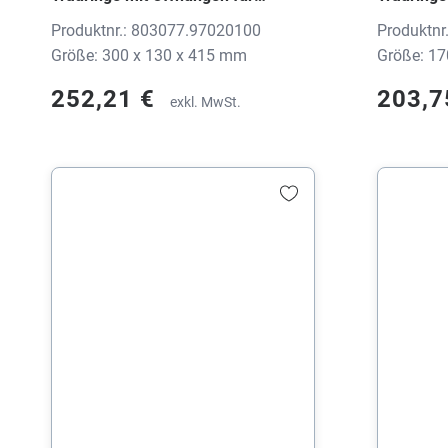
Preisetiketten, 8030 WEDDING
Preisetik
Produktnr.: 803077.97020100
Produktnr
Metall silber, 300x130x415 mm,
Soft sch
Größe: 300 x 130 x 415 mm
Größe: 17
ohne Druck
ohne Dru
252,21 €
203,7
exkl. MwSt.