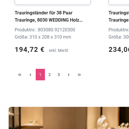
Trauringständer für 38 Paar
Traurings
Trauringe, 8030 WEDDING Holz
Trauringe
schwarz, 310x208x310 mm, ohne
WEDDING 
Produktnr.: 803080.92120300
Produktnr
Druck
mm, ohne
Größe: 310 x 208 x 310 mm
Größe: 30
194,72 €
234,0
exkl. MwSt.
1
2
3