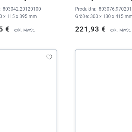
etten, 8030 WEDDING Top-
WEDDING Metall silber,
.: 803042.20120100
Produktnr.: 803076.97020
warz, 170x115x395 mm,
300x130x415 mm, ohne D
0 x 115 x 395 mm
Größe: 300 x 130 x 415 m
ck
5 €
221,93 €
exkl. MwSt.
exkl. MwSt.