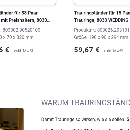
tänder für 38 Paar
Trauringständer für 15 Pa
 mit Preishaltern, 8030
Trauringe, 8030 WEDDING 
Holz Buche, 300x70x320
weiss, 190x90x294 mm, o
.: 803002.90520100
Produktnr.: 803026.20310
 Druck
0 x 70 x 320 mm
Größe: 190 x 90 x 294 mm
6 €
59,67 €
exkl. MwSt.
exkl. MwSt.
WARUM TRAURINGSTÄND
Damit Trauringe so wirken, wie sie sollen.
5