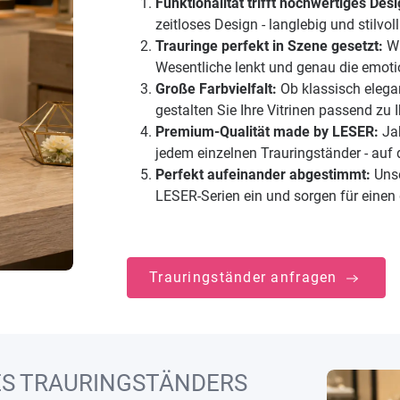
Funktionalität trifft hochwertiges Desi
zeitloses Design - langlebig und stilvol
Trauringe perfekt in Szene gesetzt:
Wi
Wesentliche lenkt und genau die emoti
Große Farbvielfalt:
Ob klassisch elegan
gestalten Sie Ihre Vitrinen passend zu
Premium-Qualität made by LESER:
Jah
jedem einzelnen Trauringständer - auf 
Perfekt aufeinander abgestimmt:
Unse
LESER-Serien ein und sorgen für einen
Trauringständer anfragen
DES TRAURINGSTÄNDERS