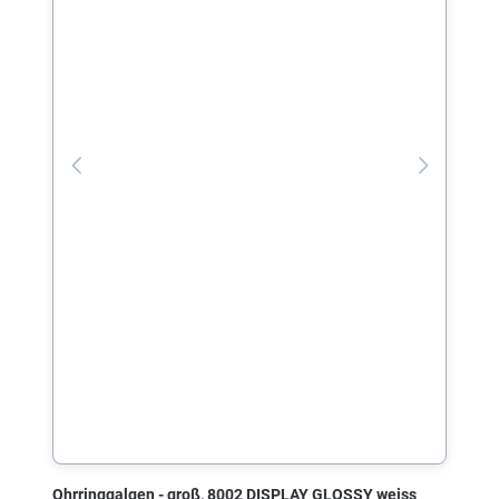
Ohrringgalgen - groß, 8002 DISPLAY GLOSSY weiss