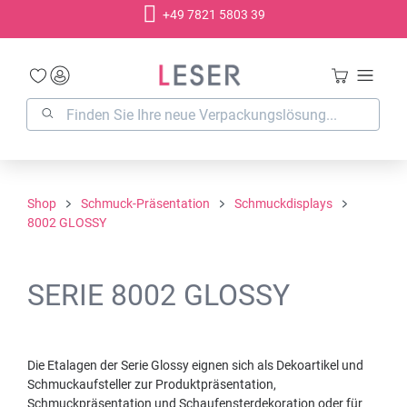
+49 7821 5803 39
alt springen
Shop
Schmuck-Präsentation
Schmuckdisplays
8002 GLOSSY
SERIE 8002 GLOSSY
Die Etalagen der Serie Glossy eignen sich als Dekoartikel und
Schmuckaufsteller zur Produktpräsentation,
Schmuckpräsentation und Schaufensterdekoration oder für