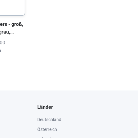
ers - groß,
grau,
ruck
000
m
Länder
Deutschland
Österreich