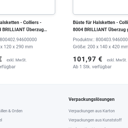
alsketten - Colliers -
Büste für Halsketten - Colli
04 BRILLIANT Überzug
8004 BRILLIANT Überzug 
x120x290 mm, ohne Druck
200x140x420 mm, ohne D
: 800402.94600000
Produktnr.: 800403.94600
 x 120 x 290 mm
Größe: 200 x 140 x 420 m
 €
101,97 €
exkl. MwSt.
exkl. MwSt.
erfügbar
Ab 1 Stk. verfügbar
Verpackungslösungen
llen & Orden
Verpackungen aus Karton
el
Verpackungen aus Kunststoff