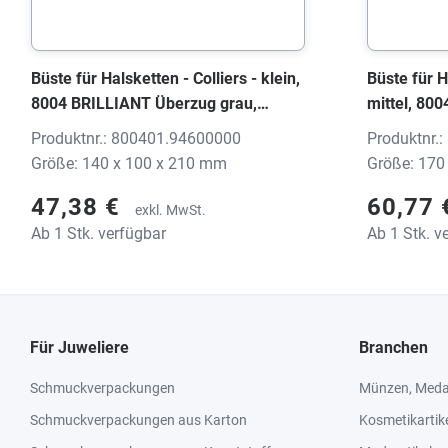
Büste für Halsketten - Colliers - klein,
Büste für H
8004 BRILLIANT Überzug grau,
mittel, 80
140x100x210 mm, ohne Druck
grau, 170
Produktnr.: 800401.94600000
Produktnr.
Größe: 140 x 100 x 210 mm
Größe: 170
47,38 €
60,77
exkl. MwSt.
Ab 1 Stk. verfügbar
Ab 1 Stk. v
Für Juweliere
Branchen
Schmuckverpackungen
Münzen, Medai
Schmuckverpackungen aus Karton
Kosmetikartik