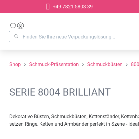
+49 7821 5803 39
springen
Zur Hauptnavigation springen
Shop
Schmuck-Präsentation
Schmuckbüsten
800
SERIE 8004 BRILLIANT
Dekorative Büsten, Schmuckbüsten, Kettenständer, Kettenha
setzen Ringe, Ketten und Armbänder perfekt in Szene - ide