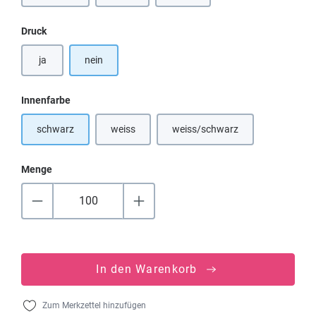
auswählen
Druck
ja
nein
auswählen
Innenfarbe
schwarz
weiss
weiss/schwarz
(Diese Option ist zurzeit nicht verfügbar.)
(Diese Option ist zurzeit nicht
Menge
In den Warenkorb
Zum Merkzettel hinzufügen