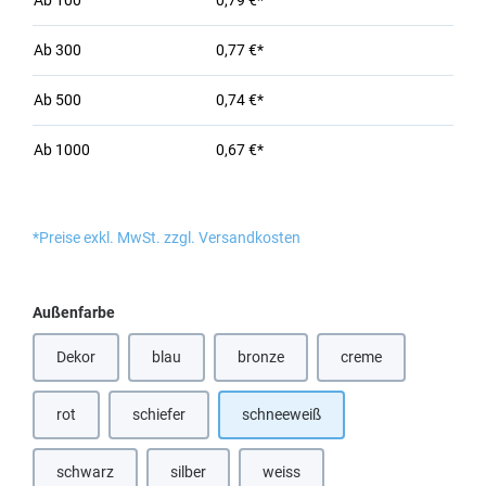
Ab
100
0,79 €*
Ab
300
0,77 €*
Ab
500
0,74 €*
Ab
1000
0,67 €*
*Preise exkl. MwSt. zzgl. Versandkosten
auswählen
Außenfarbe
Dekor
blau
bronze
creme
(Diese Option ist zurzeit nicht verfügbar.)
(Diese Option ist zurzeit nicht verfügbar
(Diese Option ist zurz
rot
schiefer
schneeweiß
schwarz
silber
weiss
(Diese Option ist zurzeit nicht verfü