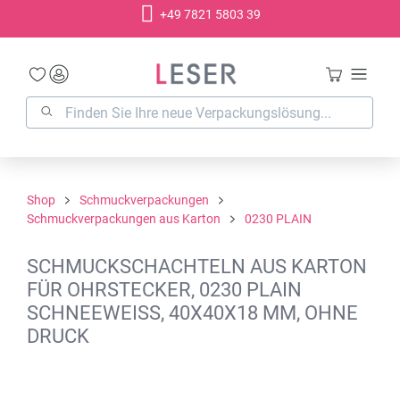
+49 7821 5803 39
alt springen
Shop
Schmuckverpackungen
Schmuckverpackungen aus Karton
0230 PLAIN
SCHMUCKSCHACHTELN AUS KARTON
FÜR OHRSTECKER, 0230 PLAIN
SCHNEEWEISS, 40X40X18 MM, OHNE D
RUCK
Bildergalerie überspringen