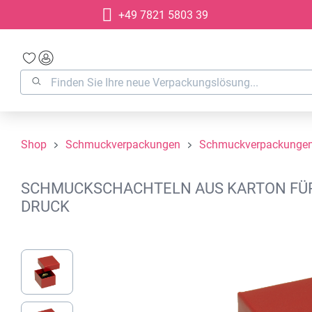
+49 7821 5803 39
springen
Zur Hauptnavigation springen
Shop
Schmuckverpackungen
Schmuckverpackungen
SCHMUCKSCHACHTELN AUS KARTON FÜR RI
DRUCK
Bildergalerie überspringen