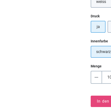
weiss
(Diese 
auswä
Druck
ja
a
Innenfarbe
schwarz
Menge
In den