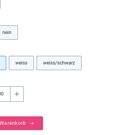
Option ist zurzeit nicht verfügbar.)
hlen
nein
uswählen
weiss
weiss/schwarz
(Diese Option ist zurzeit nicht verfügbar.)
(Diese Option ist zurzeit nicht verfügbar.)
 Warenkorb