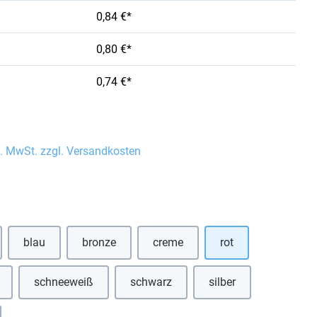
0,84 €*
0,80 €*
0,74 €*
l. MwSt. zzgl. Versandkosten
auswählen
blau
bronze
creme
rot
(Diese Option ist zurzeit nicht verfügbar.)
(Diese Option ist zurzeit nicht verfügbar.)
(Diese Option ist zurzeit nicht verf
schneeweiß
schwarz
silber