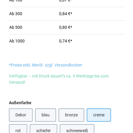
Ab
100
0,87 €*
Ab
300
0,84 €*
Ab
500
0,80 €*
Ab
1000
0,74 €*
*Preise exkl. MwSt. zzgl. Versandkosten
Verfügbar – mit Druck dauert’s ca. 9 Werktage bis zum
Versand!
auswählen
Außenfarbe
Dekor
blau
bronze
creme
(Diese Option ist zurzeit nicht verfügbar.)
(Diese Option ist zurzeit nicht verfügbar
rot
schiefer
schneeweiß