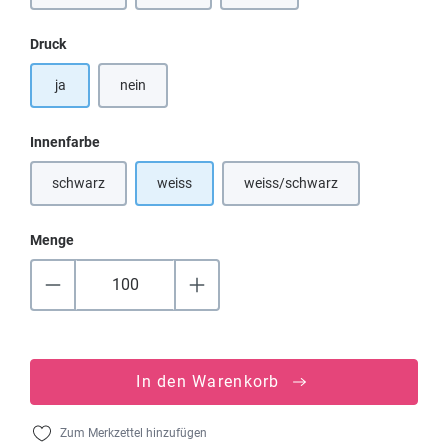
auswählen
Druck
ja
nein
auswählen
Innenfarbe
schwarz
weiss
weiss/schwarz
(Diese Option ist zurzeit nicht verfügbar.)
Menge
In den Warenkorb
Zum Merkzettel hinzufügen