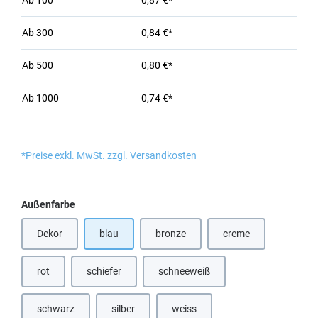
Ab
100
0,87 €*
Ab
300
0,84 €*
Ab
500
0,80 €*
Ab
1000
0,74 €*
*Preise exkl. MwSt. zzgl. Versandkosten
auswählen
Außenfarbe
Dekor
blau
bronze
creme
(Diese Option ist zurzeit nicht verfügbar.)
(Diese Option ist zurzeit nicht verfügbar
rot
schiefer
schneeweiß
(Diese Option ist zurzeit nicht verfügbar.)
(Diese Option ist zurzeit nicht verfügbar.)
(Diese Option ist zurzeit nicht verfü
schwarz
silber
weiss
(Diese Option ist zurzeit nicht verfügbar.)
(Diese Option ist zurzeit nicht verfügbar.)