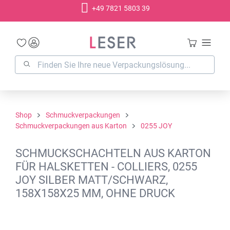
+49 7821 5803 39
alt springen
Shop
Schmuckverpackungen
Schmuckverpackungen aus Karton
0255 JOY
SCHMUCKSCHACHTELN AUS KARTON
FÜR HALSKETTEN - COLLIERS, 0255
JOY SILBER MATT/SCHWARZ,
158X158X25 MM, OHNE DRUCK
Bildergalerie überspringen