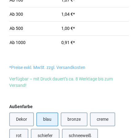
Ab
100
1,07 €*
Ab
300
1,04 €*
Ab
500
1,00 €*
Ab
1000
0,91 €*
*Preise exkl. MwSt. zzgl. Versandkosten
Verfügbar – mit Druck dauert’s ca. 8 Werktage bis zum
Versand!
auswählen
Außenfarbe
Dekor
blau
bronze
creme
(Diese Option ist zurzeit nicht verfügbar.)
(Diese Option ist zurz
rot
schiefer
schneeweiß