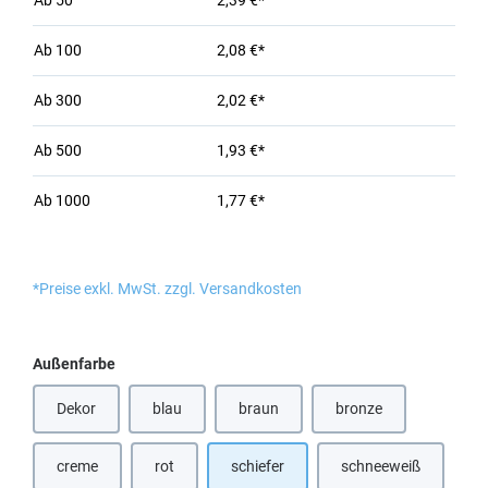
Ab
50
2,39 €*
Ab
100
2,08 €*
Ab
300
2,02 €*
Ab
500
1,93 €*
Ab
1000
1,77 €*
*Preise exkl. MwSt. zzgl. Versandkosten
auswählen
Außenfarbe
Dekor
blau
braun
bronze
(Diese Option ist zurzeit nicht verfügbar
(Diese Option ist zurze
creme
rot
schiefer
schneeweiß
(Diese Option ist zurzeit nicht verfügbar.)