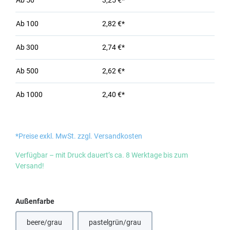
Ab
50
3,25 €*
Ab
100
2,82 €*
Ab
300
2,74 €*
Ab
500
2,62 €*
Ab
1000
2,40 €*
*Preise exkl. MwSt. zzgl. Versandkosten
Verfügbar – mit Druck dauert’s ca. 8 Werktage bis zum
Versand!
auswählen
Außenfarbe
beere/grau
pastelgrün/grau
(Diese Option ist zurzeit nicht verfügbar.)
(Diese Option ist zurzeit nicht verfügbar.)