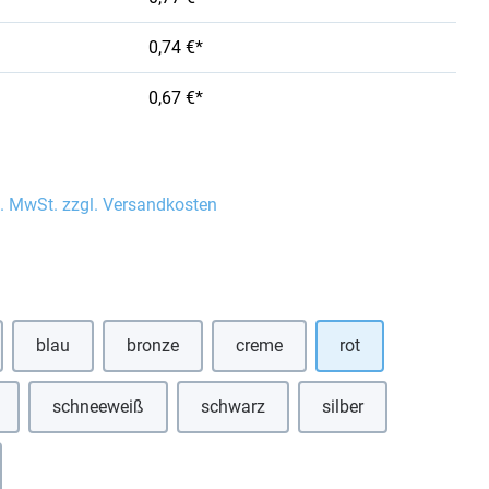
0,74 €*
0,67 €*
l. MwSt. zzgl. Versandkosten
auswählen
blau
bronze
creme
rot
(Diese Option ist zurzeit nicht verfügbar.)
(Diese Option ist zurzeit nicht verfügbar.)
(Diese Option ist zurzeit nicht verf
schneeweiß
schwarz
silber
Option ist zurzeit nicht verfügbar.)