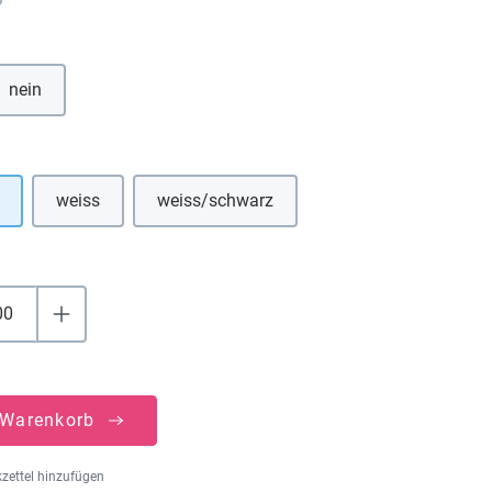
hlen
nein
uswählen
weiss
weiss/schwarz
(Diese Option ist zurzeit nicht verfügbar.)
(Diese Option ist zurzeit nicht verfügbar.)
 Warenkorb
zettel hinzufügen