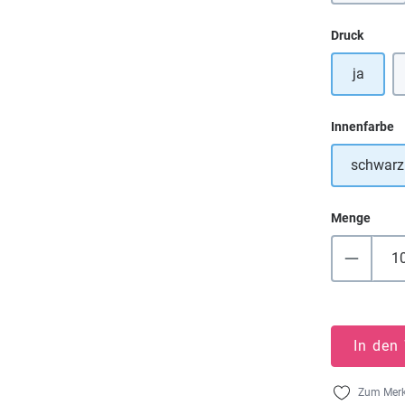
auswä
Druck
ja
a
Innenfarbe
schwarz
Menge
In den
Zum Merk