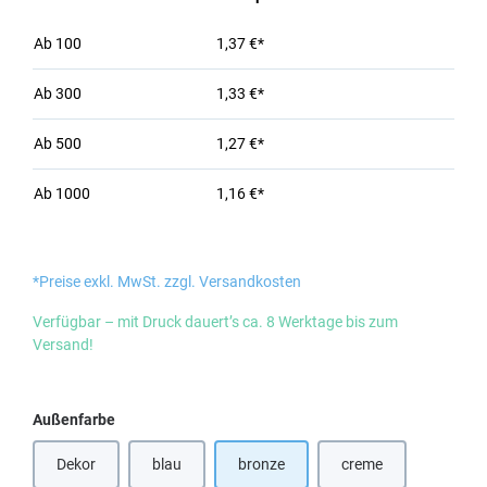
Ab
100
1,37 €*
Ab
300
1,33 €*
Ab
500
1,27 €*
Ab
1000
1,16 €*
*Preise exkl. MwSt. zzgl. Versandkosten
Verfügbar – mit Druck dauert’s ca. 8 Werktage bis zum
Versand!
auswählen
Außenfarbe
Dekor
blau
bronze
creme
(Diese Option ist zurzeit nicht verfügbar.)
(Diese Option ist zurz