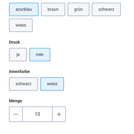
azurblau
braun
grün
schwarz
(Diese Option ist zurzeit nicht verfügbar.)
(Diese Option ist 
weiss
auswählen
Druck
ja
nein
auswählen
Innenfarbe
schwarz
weiss
(Diese Option ist zurzeit nicht verfügbar.)
Menge