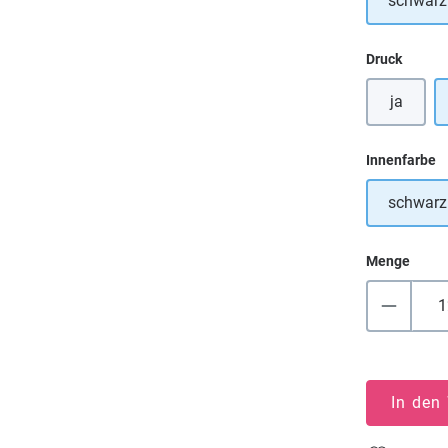
schwarz
auswä
Druck
ja
a
Innenfarbe
schwarz
Menge
In den