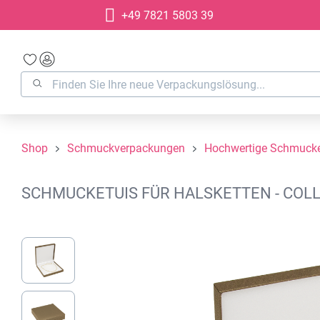
+49 7821 5803 39
springen
Zur Hauptnavigation springen
Shop
Schmuckverpackungen
Hochwertige Schmucke
SCHMUCKETUIS FÜR HALSKETTEN - COLLI
Bildergalerie überspringen