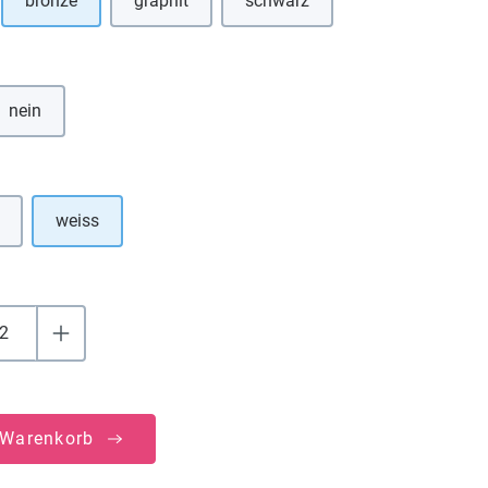
bronze
graphit
schwarz
(Diese Option ist zurzeit nicht verfügbar.)
(Diese Option ist zurzeit nicht v
hlen
nein
uswählen
weiss
 Warenkorb