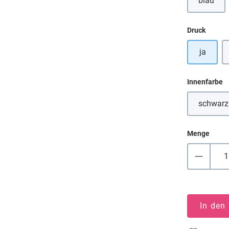
blau
auswä
Druck
ja
a
Innenfarbe
schwarz
Menge
In den