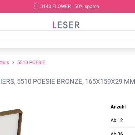
0140 FLOWER - 50% sparen
tuis
5510 POESIE
ERS, 5510 POESIE BRONZE, 165X159X29 MM
Anzahl
Ab
12
Ab
36