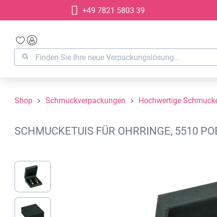
+49 7821 5803 39
springen
Zur Hauptnavigation springen
Shop
Schmuckverpackungen
Hochwertige Schmucke
SCHMUCKETUIS FÜR OHRRINGE, 5510 PO
Bildergalerie überspringen