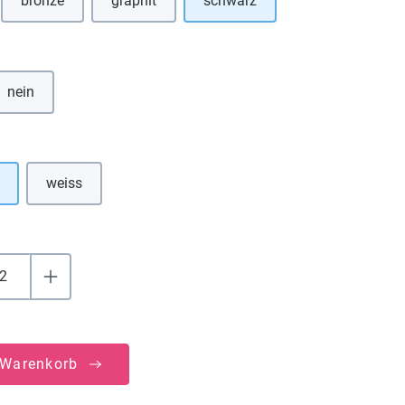
bronze
graphit
schwarz
Option ist zurzeit nicht verfügbar.)
hlen
nein
uswählen
weiss
(Diese Option ist zurzeit nicht verfügbar.)
 Warenkorb