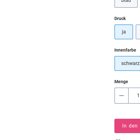
blau
(Diese 
auswä
Druck
ja
a
Innenfarbe
schwarz
Menge
In den