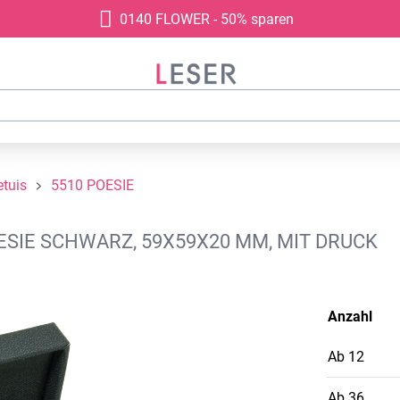
0140 FLOWER - 50% sparen
tuis
5510 POESIE
ESIE SCHWARZ, 59X59X20 MM, MIT DRUCK
Anzahl
Ab
12
Ab
36