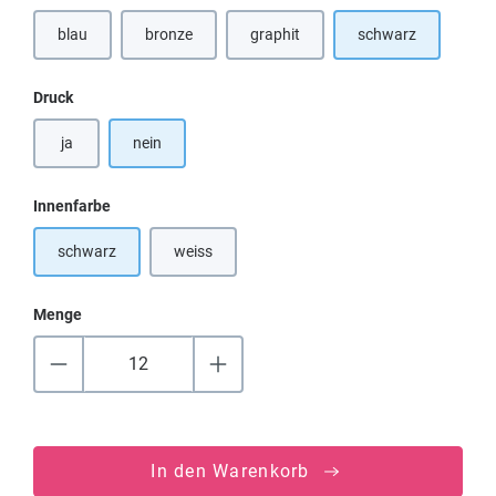
blau
bronze
graphit
schwarz
(Diese Option ist zurzeit nicht verfügbar.)
auswählen
Druck
ja
nein
auswählen
Innenfarbe
schwarz
weiss
(Diese Option ist zurzeit nicht verfügbar.)
Menge
In den Warenkorb