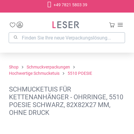
+49 7821 5803 39
alt springen
Shop
Schmuckverpackungen
Hochwertige Schmucketuis
5510 POESIE
SCHMUCKETUIS FÜR
KETTENANHÄNGER - OHRRINGE, 5510
POESIE SCHWARZ, 82X82X27 MM,
OHNE DRUCK
Bildergalerie überspringen