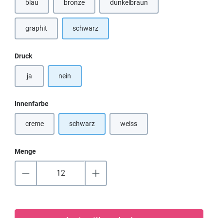
blau
bronze
dunkelbraun
(Diese Option ist zurzeit nicht verfügbar.)
(Diese Option ist zurzeit nicht verf
graphit
schwarz
auswählen
Druck
ja
nein
auswählen
Innenfarbe
creme
schwarz
weiss
(Diese Option ist zurzeit nicht verfügbar.)
(Diese Option ist zurzeit nicht verf
Menge