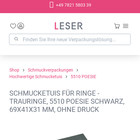
+49 7821 5803 39
alt springen
Shop
Schmuckverpackungen
Hochwertige Schmucketuis
5510 POESIE
SCHMUCKETUIS FÜR RINGE -
TRAURINGE, 5510 POESIE SCHWARZ,
69X41X31 MM, OHNE DRUCK
Bildergalerie überspringen