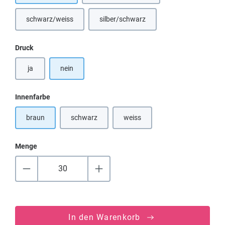
schwarz/weiss
silber/schwarz
(Diese Option ist zurzeit nicht verfügbar.)
(Diese Option ist zurzeit nicht verfügba
auswählen
Druck
ja
nein
auswählen
Innenfarbe
braun
schwarz
weiss
(Diese Option ist zurzeit nicht verfügbar.)
(Diese Option ist zurzeit nicht verf
Menge
In den Warenkorb