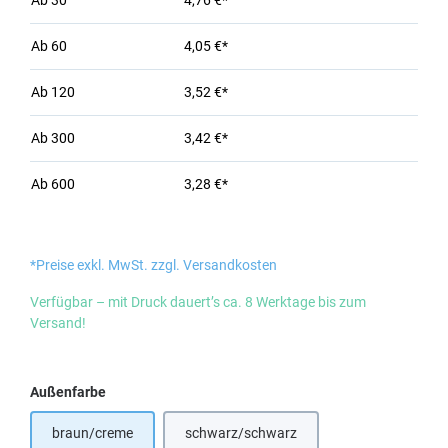
Ab
30
4,76 €*
Ab
60
4,05 €*
Ab
120
3,52 €*
Ab
300
3,42 €*
Ab
600
3,28 €*
*Preise exkl. MwSt. zzgl. Versandkosten
Verfügbar – mit Druck dauert’s ca. 8 Werktage bis zum
Versand!
auswählen
Außenfarbe
braun/creme
schwarz/schwarz
(Diese Option ist zurzeit nicht verfügbar