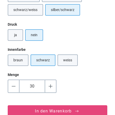
schwarz/weiss
silber/schwarz
(Diese Option ist zurzeit nicht verfügbar.)
auswählen
Druck
ja
nein
auswählen
Innenfarbe
braun
schwarz
weiss
(Diese Option ist zurzeit nicht verfügbar.)
(Diese Option ist zurzeit nicht verf
Menge
In den Warenkorb