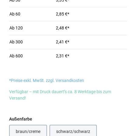
Ab
30
3,35 €*
Ab
60
2,85 €*
Ab
120
2,48 €*
Ab
300
2,41 €*
Ab
600
2,31 €*
*Preise exkl. MwSt. zzgl. Versandkosten
Verfügbar – mit Druck dauert’s ca. 8 Werktage bis zum
Versand!
auswählen
Außenfarbe
braun/creme
schwarz/schwarz
(Diese Option ist zurzeit nicht verfügbar.)