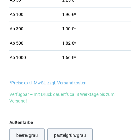
Ab
50
2,25 €*
Ab
100
1,96 €*
Ab
300
1,90 €*
Ab
500
1,82 €*
Ab
1000
1,66 €*
*Preise exkl. MwSt. zzgl. Versandkosten
Verfügbar – mit Druck dauert’s ca. 8 Werktage bis zum
Versand!
auswählen
Außenfarbe
beere/grau
pastelgrün/grau
(Diese Option ist zurzeit nicht verfügbar.)
(Diese Option ist zurzeit nicht verfügbar.)