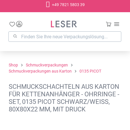
+49 7821 5803 39
alt springen
Shop
Schmuckverpackungen
Schmuckverpackungen aus Karton
0135 PICOT
SCHMUCKSCHACHTELN AUS KARTON
FÜR KETTENANHÄNGER - OHRRINGE -
SET, 0135 PICOT SCHWARZ/WEISS,
80X80X22 MM, MIT DRUCK
Bildergalerie überspringen