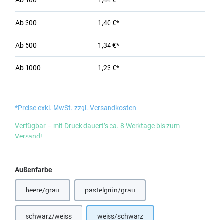
Ab
100
1,44 €*
Ab
300
1,40 €*
Ab
500
1,34 €*
Ab
1000
1,23 €*
*Preise exkl. MwSt. zzgl. Versandkosten
Verfügbar – mit Druck dauert’s ca. 8 Werktage bis zum
Versand!
auswählen
Außenfarbe
beere/grau
pastelgrün/grau
schwarz/weiss
weiss/schwarz