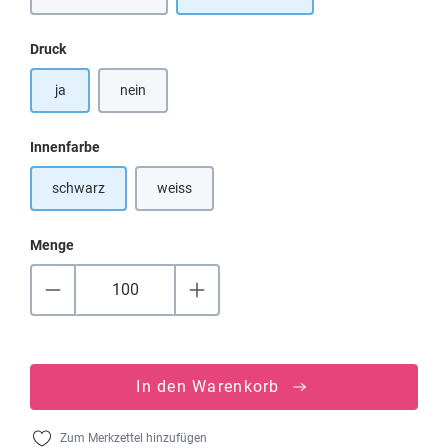
(Diese Option ist zurzeit nicht verfügbar.)
auswählen
Druck
ja
nein
auswählen
Innenfarbe
schwarz
weiss
(Diese Option ist zurzeit nicht verfügbar.)
Menge
In den Warenkorb
Zum Merkzettel hinzufügen