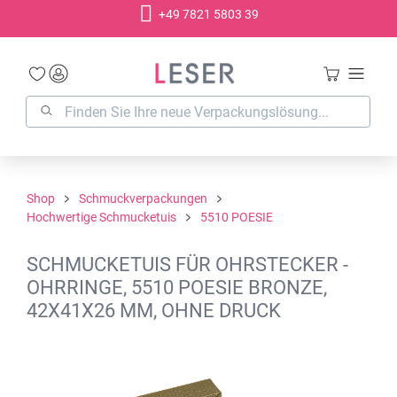
+49 7821 5803 39
alt springen
Shop
Schmuckverpackungen
Hochwertige Schmucketuis
5510 POESIE
SCHMUCKETUIS FÜR OHRSTECKER -
OHRRINGE, 5510 POESIE BRONZE,
42X41X26 MM, OHNE DRUCK
Bildergalerie überspringen