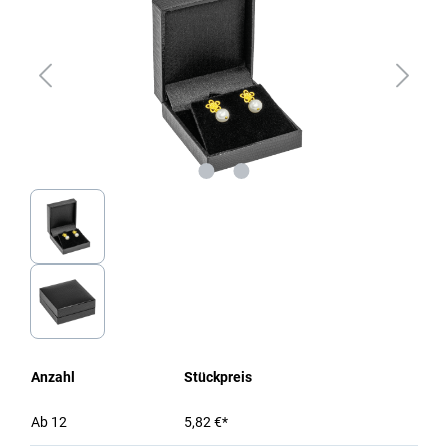
Anzahl
Stückpreis
Ab
12
5,82 €*