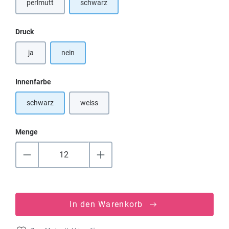
perlmutt
schwarz
(Diese Option ist zurzeit nicht verfügbar.)
auswählen
Druck
ja
nein
auswählen
Innenfarbe
schwarz
weiss
(Diese Option ist zurzeit nicht verfügbar.)
Menge
In den Warenkorb