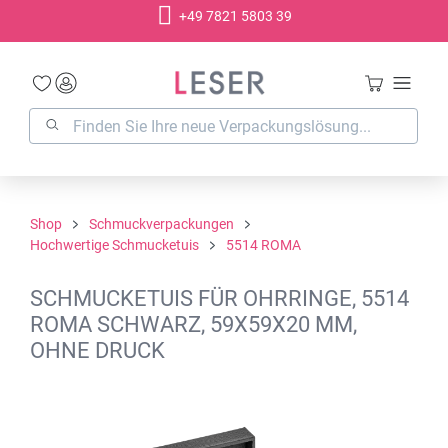
+49 7821 5803 39
alt springen
Shop
Schmuckverpackungen
Hochwertige Schmucketuis
5514 ROMA
SCHMUCKETUIS FÜR OHRRINGE, 5514
ROMA SCHWARZ, 59X59X20 MM,
OHNE DRUCK
Bildergalerie überspringen