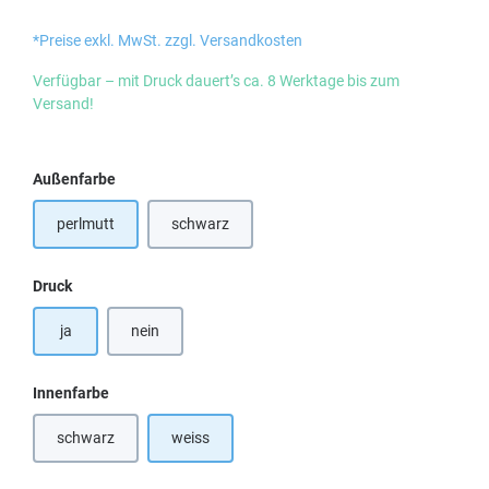
*Preise exkl. MwSt. zzgl. Versandkosten
Verfügbar – mit Druck dauert’s ca. 8 Werktage bis zum
Versand!
auswählen
Außenfarbe
perlmutt
schwarz
(Diese Option ist zurzeit nicht verfügbar.)
auswählen
Druck
ja
nein
auswählen
Innenfarbe
schwarz
weiss
(Diese Option ist zurzeit nicht verfügbar.)