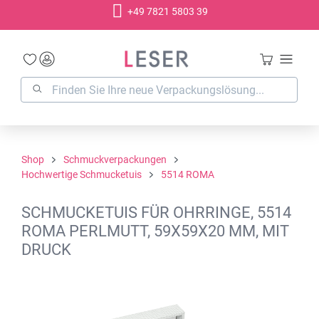
+49 7821 5803 39
alt springen
Shop
Schmuckverpackungen
Hochwertige Schmucketuis
5514 ROMA
SCHMUCKETUIS FÜR OHRRINGE, 5514
ROMA PERLMUTT, 59X59X20 MM, MIT
DRUCK
Bildergalerie überspringen