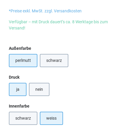
*Preise exkl. MwSt. zzgl. Versandkosten
Verfügbar – mit Druck dauert’s ca. 8 Werktage bis zum
Versand!
auswählen
Außenfarbe
perlmutt
schwarz
(Diese Option ist zurzeit nicht verfügbar.)
auswählen
Druck
ja
nein
auswählen
Innenfarbe
schwarz
weiss
(Diese Option ist zurzeit nicht verfügbar.)