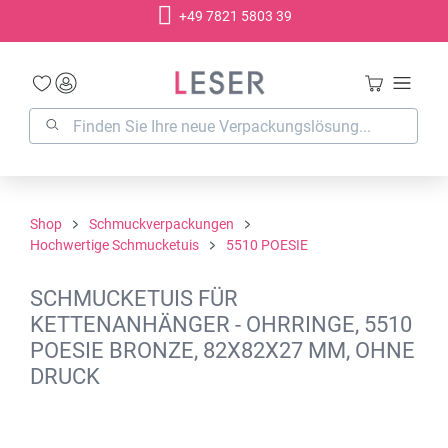
+49 7821 5803 39
alt springen
Shop
Schmuckverpackungen
Hochwertige Schmucketuis
5510 POESIE
SCHMUCKETUIS FÜR
KETTENANHÄNGER - OHRRINGE, 5510
POESIE BRONZE, 82X82X27 MM, OHNE
DRUCK
Bildergalerie überspringen