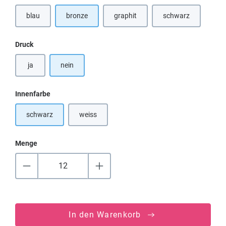
blau
bronze
graphit
schwarz
(Diese Option ist zurzeit nicht verfügbar.)
auswählen
Druck
ja
nein
auswählen
Innenfarbe
schwarz
weiss
Menge
In den Warenkorb