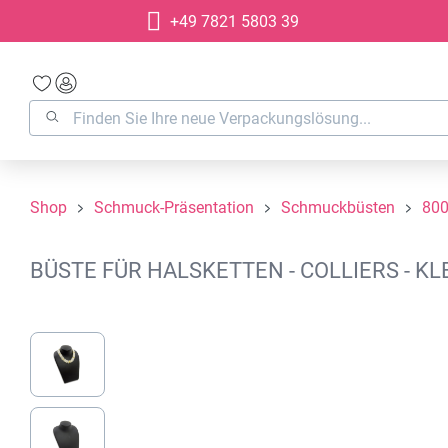
+49 7821 5803 39
springen
Zur Hauptnavigation springen
Shop
Schmuck-Präsentation
Schmuckbüsten
80
BÜSTE FÜR HALSKETTEN - COLLIERS - K
Bildergalerie überspringen