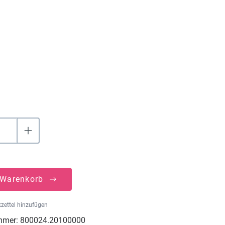
hlen
uswählen
 Warenkorb
zettel hinzufügen
mmer:
800024.20100000