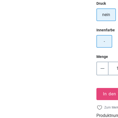
auswä
Druck
nein
a
Innenfarbe
-
Menge
In den
Zum Merk
Produktnu