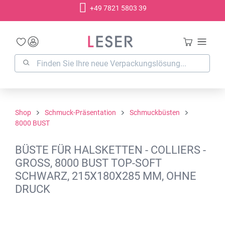
+49 7821 5803 39
alt springen
Shop
Schmuck-Präsentation
Schmuckbüsten
8000 BUST
BÜSTE FÜR HALSKETTEN - COLLIERS -
GROSS, 8000 BUST TOP-SOFT S
CHWARZ, 215X180X285 MM, OHNE D
RUCK
Bildergalerie überspringen