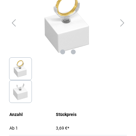
Anzahl
Stückpreis
Ab
1
3,69 €*