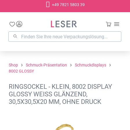
+49 7821 5803 39
alt springen
Shop
Schmuck-Präsentation
Schmuckdisplays
8002 GLOSSY
RINGSOCKEL - KLEIN, 8002 DISPLAY
GLOSSY WEISS GLÄNZEND,
30,5X30,5X20 MM, OHNE DRUCK
Bildergalerie überspringen