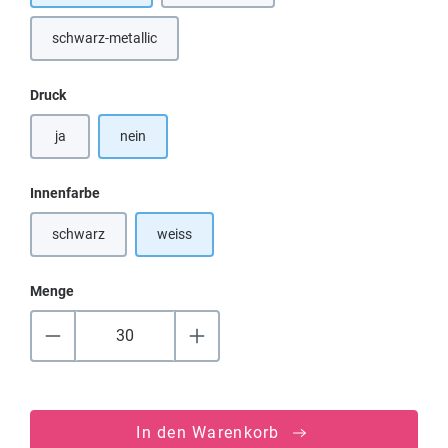
schwarz-metallic
(Diese Option ist zurzeit nicht verfügbar.)
auswählen
Druck
ja
nein
auswählen
Innenfarbe
schwarz
weiss
(Diese Option ist zurzeit nicht verfügbar.)
Menge
In den Warenkorb