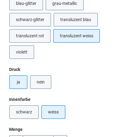
blau-glitter
grau-metallic
(Diese Option ist zurzeit nicht verfügbar.)
schwarz-glitter
transluzent blau
(Diese Option ist zurzeit nicht verfügbar.)
transluzent rot
transluzent weiss
violett
auswählen
Druck
ja
nein
auswählen
Innenfarbe
schwarz
weiss
(Diese Option ist zurzeit nicht verfügbar.)
Menge