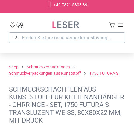
+49 7821 5803 39
alt springen
Shop
Schmuckverpackungen
Schmuckverpackungen aus Kunststoff
1750 FUTURA S
SCHMUCKSCHACHTELN AUS
KUNSTSTOFF FÜR KETTENANHÄNGER
- OHRRINGE - SET, 1750 FUTURA S
TRANSLUZENT WEISS, 80X80X22 MM,
MIT DRUCK