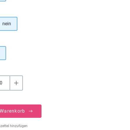
hlen
nein
uswählen
 Warenkorb
zettel hinzufügen