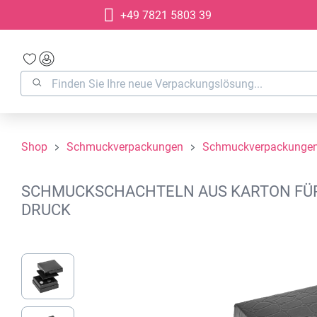
+49 7821 5803 39
springen
Zur Hauptnavigation springen
Shop
Schmuckverpackungen
Schmuckverpackungen
SCHMUCKSCHACHTELN AUS KARTON FÜR 
DRUCK
Bildergalerie überspringen