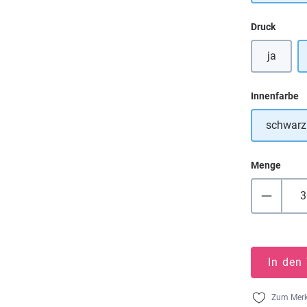
auswä
Druck
ja
a
Innenfarbe
schwarz
Menge
In den
Zum Merk