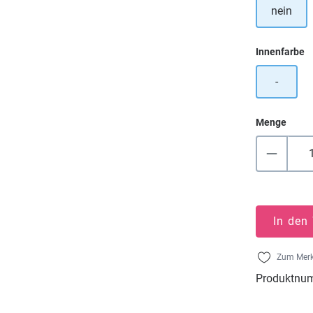
nein
a
Innenfarbe
-
Menge
In den
Zum Merk
Produktnu