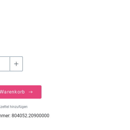
uswählen
 Warenkorb
zettel hinzufügen
mmer:
804052.20900000