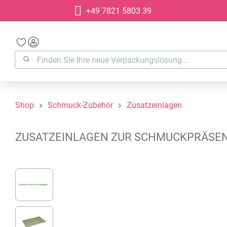
+49 7821 5803 39
springen
Zur Hauptnavigation springen
Shop
Schmuck-Zubehör
Zusatzeinlagen
ZUSATZEINLAGEN ZUR SCHMUCKPRÄSENT
Bildergalerie überspringen